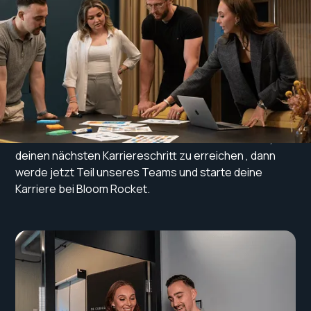
Mit 50+ Kunden im B2B-Tech Bereich ist Bloom Rocket
einer der führenden Wachstumspartner für Tech-
Unternehmen im DACH-Raum.
Mit unserem Hauptstandort in Zürich und zahlreichen
Remote Mitarbeitern sind wir durchgehend auf der
Suche nach neuen Kolleginnen & Kollegen, die uns bei
unserer Mission unterstützen. Wenn du bereit bist,
deinen nächsten Karriereschritt zu erreichen , dann
werde jetzt Teil unseres Teams und starte deine
Karriere bei Bloom Rocket.