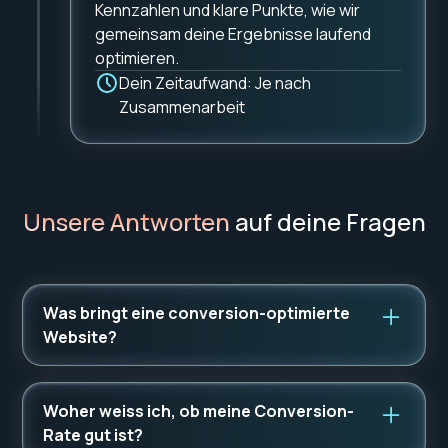
Kennzahlen und klare Punkte, wie wir
gemeinsam deine Ergebnisse laufend
optimieren.
Dein Zeitaufwand: Je nach
Zusammenarbeit
Unsere Antworten
auf deine Fragen
Was bringt eine conversion-optimierte
Website?
Eine conversion-optimierte Website sorgt dafür,
dass du mehr Anfragen erhältst, ohne
Woher weiss ich, ob meine Conversion-
zusätzliches Geld in Anzeigen oder Werbung
Rate gut ist?