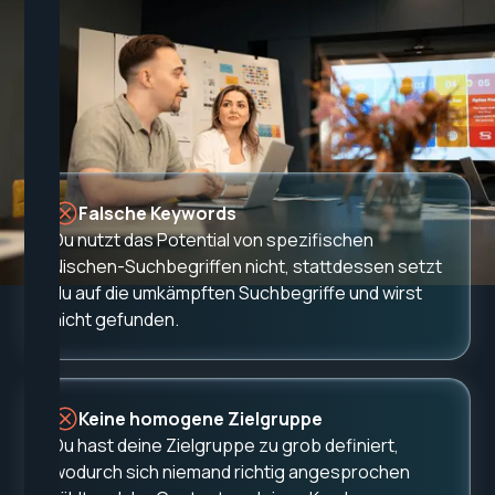
Die
meisten Tech-Unternehmen
generieren kaum Anfragen, weil sie
folgende Fehler machen
Falsche Keywords
Du nutzt das Potential von spezifischen
Nischen-Suchbegriffen nicht, stattdessen setzt
du auf die umkämpften Suchbegriffe und wirst
nicht gefunden.
Keine homogene Zielgruppe
Du hast deine Zielgruppe zu grob definiert,
wodurch sich niemand richtig angesprochen