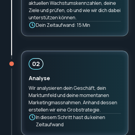
aktuellen Wachstumskennzahlen, deine
Technische Optimierungen für kürzere
Erfassung der Bedürfnisse und Vorlieben
Ziele und prüfen, ob und wie wir dich dabei
Ladezeiten
deiner Zielgruppe
unterstützen können.
Klare und intuitive Navigation, die Besucher
Visuelle Identität wie Gestaltung von Logos,
Dein Zeitaufwand: 15 Min
schnell zum Ziel bringt
Farbpaletten und Typografie
Integration von Feedback- und
Abstimmung mit Social Media Kanälen
Bewertungsmöglichkeiten
Klare Design-Positionierung mit
Regelmässige Usability-Tests und
Wiedererkennungswert
Feedback-Analysen zur Identifizierung von
02
Optimierungspotenzialen
Analyse
Mit diesen Massnahmen schaffst du eine
Website, die Vertrauen aufbaut, Kunden
Wir analysieren dein Geschäft, dein
begeistert und für nachhaltige Beziehungen
Marktumfeld und deine momentanen
sorgt – ein entscheidender Faktor für
Marketingmassnahmen. Anhand dessen
langfristigen Erfolg.
erstellen wir eine Grobstrategie.
In diesem Schritt hast du keinen
Zeitaufwand