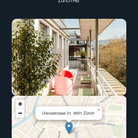
Zürich HB.
+
×
−
Uraniastrasse 31, 8001 Zürich