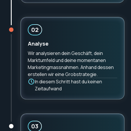
Erstellung überzeugender Inhalte, die
Kunden ansprechen und zum Handeln
anregen
Falls nötig: Neu-Strukturierung der
02
Webseite für eine intuitive Navigation und
höhere Benutzerfreundlichkeit
Analyse
Wir analysieren dein Geschäft, dein
Marktumfeld und deine momentanen
Marketingmassnahmen. Anhand dessen
erstellen wir eine Grobstrategie.
In diesem Schritt hast du keinen
Zeitaufwand
03