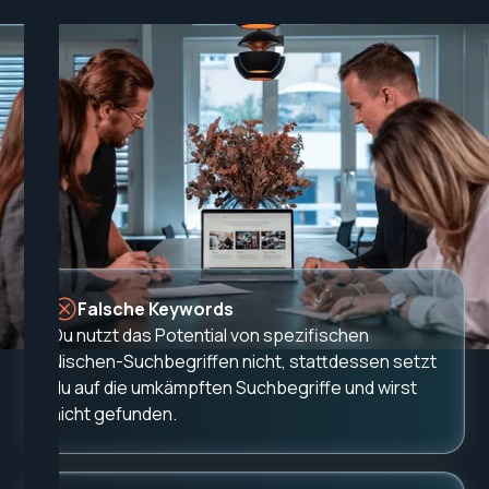
Die
meisten Tech-Unternehmen
generieren kaum Inbound-
Anfragen, weil sie folgende Fehler
machen
Falsche Keywords
Du nutzt das Potential von spezifischen
Nischen-Suchbegriffen nicht, stattdessen setzt
du auf die umkämpften Suchbegriffe und wirst
nicht gefunden.