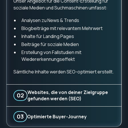
Unser Angebot für die Content-Erstellung für
soziale Medien und Suchmaschinen umfasst:
Analysen zu News & Trends
Blogbeiträge mit relevantem Mehrwert
Inhalte für Landing Pages
Beiträge für soziale Medien
Erstellung von Fallstudien mit
Wiedererkennungseffekt
Sämtliche Inhalte werden SEO-optimiert erstellt.
Websites, die von deiner Zielgruppe
02
gefunden werden (SEO)
03
Optimierte Buyer-Journey
Mit SEO optimierten Inhalten und Webseiten
erhöhen wir deine Auffindbarkeit im Web und