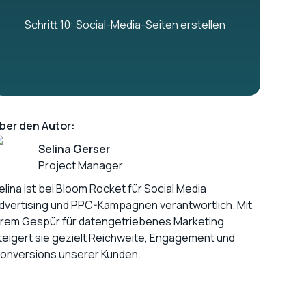
Schritt 10: Social-Media-Seiten erstellen
ber den Autor:
Selina Gerser
Project Manager
elina ist bei Bloom Rocket für Social Media
dvertising und PPC-Kampagnen verantwortlich. Mit
hrem Gespür für datengetriebenes Marketing
teigert sie gezielt Reichweite, Engagement und
onversions unserer Kunden.