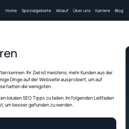
Home
Spezialgebiete
Ablauf
Über uns
Karriere
Blog
eren
ten kennen. Ihr Ziel ist meistens, mehr Kunden aus der
ige Dinge auf der Webseite ausprobiert, um auf
se hatten die wenigsten.
en lokalen SEO Tipps zu teilen. Im folgenden Leitfaden
üsst, um besser gefunden zu werden.