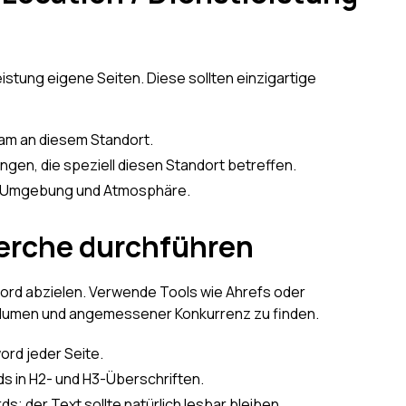
eistung eigene Seiten. Diese sollten einzigartige
am an diesem Standort.
gen, die speziell diesen Standort betreffen.
he Umgebung und Atmosphäre.
erche durchführen
word abzielen. Verwende Tools wie Ahrefs oder
lumen und angemessener Konkurrenz zu finden.
ord jeder Seite.
 in H2- und H3-Überschriften.
; der Text sollte natürlich lesbar bleiben.