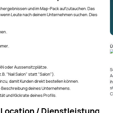
 Suchergebnissen und im Map-Pack aufzutauchen. Das
t, wenn Leute nach deinem Unternehmen suchen. Dies
men.
mmer.
Ü
N oder Aussensitzplätze.
S
B. "Nail Salon" statt "Salon").
A
inzu, damit Kunden direkt bestellen können.
i
s
te Beschreibung deines Unternehmens.
C
tät und Klickrate deines Profils.
e Location / Dienstleistung